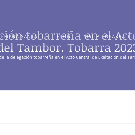
ción tobarreña en el Act
SEMANA SANTA
BLOG
VISITA TOBARRA
del Tambor. Tobarra 202
de la delegación tobarreña en el Acto Central de Exaltación del T