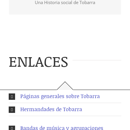
Una Historia social de Tobarra
historia social de Tobarra. (En breve)
ENLACES
Páginas generales sobre Tobarra
Hermandades de Tobarra
Bandas de música y agrupaciones