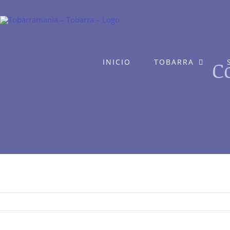
Saltar
al
contenido
C
INICIO
TOBARRA