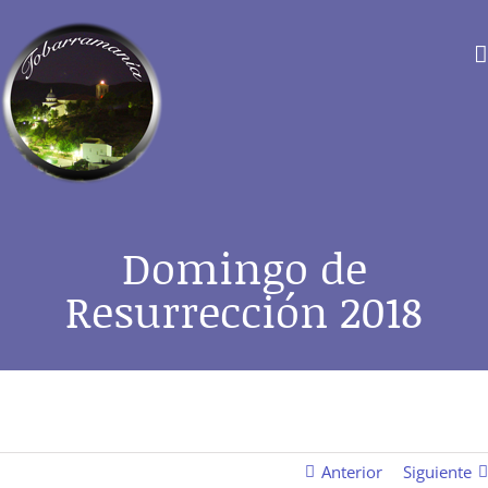
Saltar
al
contenido
Domingo de
Resurrección 2018
Anterior
Siguiente