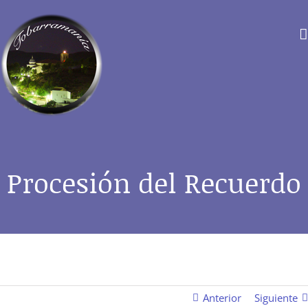
Saltar
al
contenido
Procesión del Recuerdo
Anterior
Siguiente