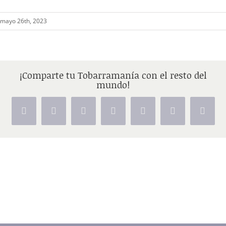
mayo 26th, 2023
¡Comparte tu Tobarramanía con el resto del
mundo!
Facebook
X
Reddit
LinkedIn
Tumblr
Pinterest
Vk