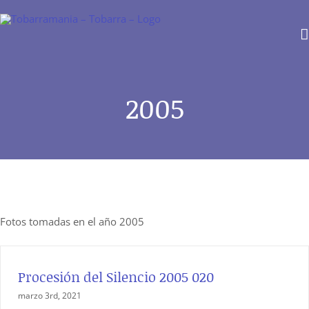
Saltar
al
contenido
2005
Fotos tomadas en el año 2005
Procesión del Silencio 2005 020
marzo 3rd, 2021