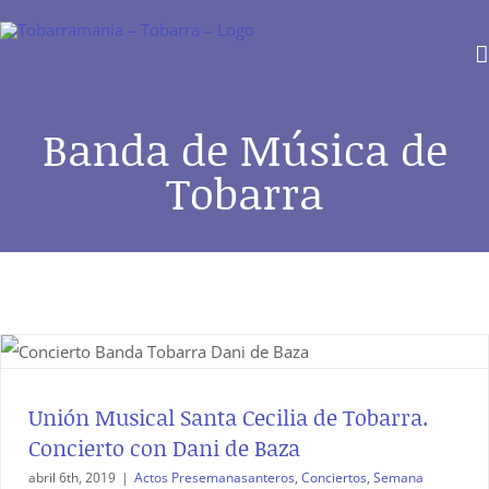
Saltar
al
contenido
Banda de Música de
Tobarra
Unión Musical Santa Cecilia de Tobarra.
Concierto con Dani de Baza
abril 6th, 2019
|
Actos Presemanasanteros
,
Conciertos
,
Semana