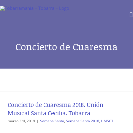
Saltar
al
contenido
Concierto de Cuaresma
Concierto de Cuaresma 2018. Unión
Musical Santa Cecilia. Tobarra
marzo 3rd, 2019
|
Semana Santa
,
Semana Santa 2018
,
UMSCT