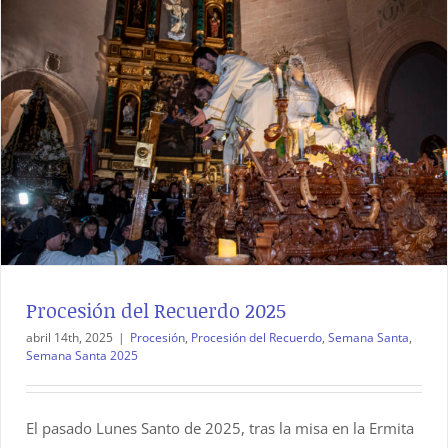
Procesión del Recuerdo 2025
abril 14th, 2025
|
Procesión
,
Procesión del Recuerdo
,
Semana Santa
,
Semana Santa 2025
El pasado Lunes Santo de 2025, tras la misa en la Ermita