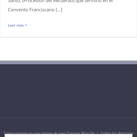
Santo, (Procesión del Recuerdo) que terminó en el
Convento Franciscano [...]
Leer más
Tobarramania es una página de Juan Enrique Morcillo | Todos los derechos