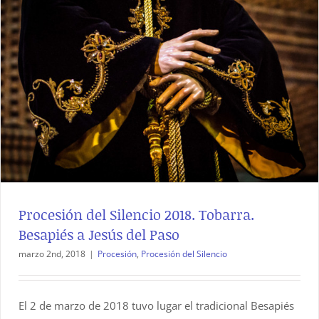
Procesión del Silencio 2018. Tobarra.
Besapiés a Jesús del Paso
marzo 2nd, 2018
|
Procesión
,
Procesión del Silencio
El 2 de marzo de 2018 tuvo lugar el tradicional Besapiés