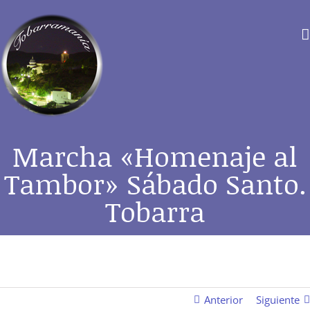
Saltar
al
contenido
Marcha «Homenaje al
Tambor» Sábado Santo.
Tobarra
Anterior
Siguiente