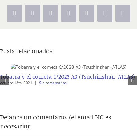
Facebook
X
Reddit
LinkedIn
Tumblr
Pinterest
Vk
Posts relacionados
Tobarra y el cometa C/2023 A3 (Tsuchinshan–ATLAS)
octubre 18th, 2024
|
Sin comentarios
Déjanos un comentario. (el email NO es
necesario):