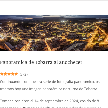
Ver
imagen
más
grande
Panoramica de Tobarra al anochecer
5
(
2
)
Continuando con nuestra serie de fotografía panorámica, os
traemos hoy una imagen panorámica nocturna de Tobarra.
Tomada con dron el 14 de septiembre de 2024, cosido de 8
imágenes a 120 metros de altura 0,4 segundos de exposición.