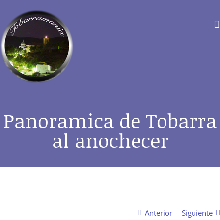
Saltar
al
contenido
Panoramica de Tobarra
al anochecer
Anterior
Siguiente