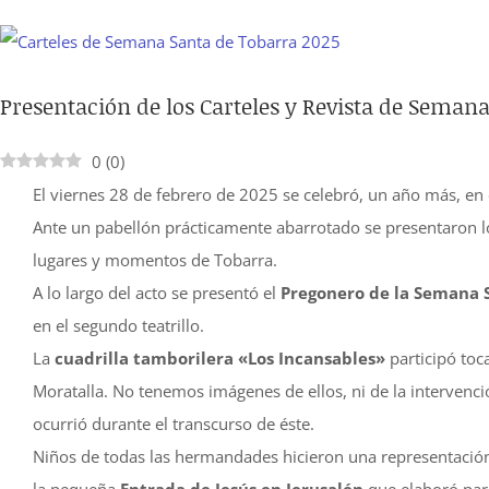
Ver
imagen
Presentación de los Carteles y Revista de Seman
más
grande
0
(
0
)
El viernes 28 de febrero de 2025 se celebró, un año más, en 
Ante un pabellón prácticamente abarrotado se presentaron los
lugares y momentos de Tobarra.
A lo largo del acto se presentó el
Pregonero de la Semana S
en el segundo teatrillo.
La
cuadrilla tamborilera «Los Incansables»
participó toc
Moratalla. No tenemos imágenes de ellos, ni de la intervenc
ocurrió durante el transcurso de éste.
Niños de todas las hermandades hicieron una representació