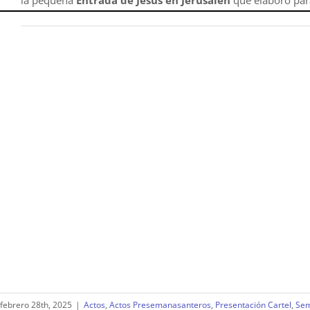
la pequeña
Entrada de Jesús en Jerusalén
que elaboró para
febrero 28th, 2025
|
Actos
,
Actos Presemanasanteros
,
Presentación Cartel
,
Sem