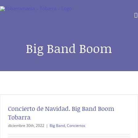
Saltar
al
contenido
Big Band Boom
Concierto de Navidad. Big Band Boom
Tobarra
diciembre 30th, 2022
|
Big Band
,
Conciertos