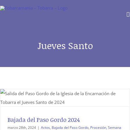
Saltar
al
contenido
Jueves Santo
Bajada del Paso Gordo 2024
marzo 28th, 2024
|
Actos
,
Bajada del Paso Gordo
,
Procesión
,
Semana