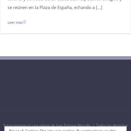
se reúnen en la Plaza de España, echando a [...]
Leer más
Tobarramania es una página de Juan Enrique Morcillo | Todos los derechos
Privacy & Cookies: This site uses cookies. By continuing to use this