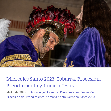
Miércoles Santo 2023. Tobarra. Procesión,
Prendimiento y Juicio a Jesús
abril 5th, 2023
|
Acto del Juicio
,
Actos
,
Prendimiento
,
Procesión
,
Procesión del Prendimiento
,
Semana Santa
,
Semana Santa 2023