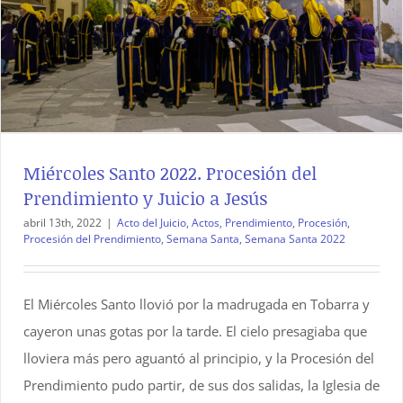
Miércoles Santo 2022. Procesión del
Prendimiento y Juicio a Jesús
abril 13th, 2022
|
Acto del Juicio
,
Actos
,
Prendimiento
,
Procesión
,
Procesión del Prendimiento
,
Semana Santa
,
Semana Santa 2022
El Miércoles Santo llovió por la madrugada en Tobarra y
cayeron unas gotas por la tarde. El cielo presagiaba que
lloviera más pero aguantó al principio, y la Procesión del
Prendimiento pudo partir, de sus dos salidas, la Iglesia de