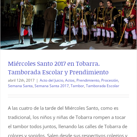
Miércoles Santo 2017 en Tobarra.
Tamborada Escolar y Prendimiento
abril 12th, 2017
|
Acto del Juicio
,
Actos
,
Prendimiento
,
Procesión
,
Semana Santa
,
Semana Santa 2017
,
Tambor
,
Tamborada Escolar
A las cuatro de la tarde del Miércoles Santo, como es
tradicional, los niños y niñas de Tobarra rompen a tocar
el tambor todos juntos, llenando las calles de Tobarra de
colores y sonidos. Salen desde sus respectivos colegios y