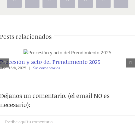
Facebook
X
Reddit
LinkedIn
Tumblr
Pinterest
Vk
Posts relacionados
Procesión y acto del Prendimiento 2025
abril 16th, 2025
|
Sin comentarios
Déjanos un comentario. (el email NO es
necesario):
Comentario