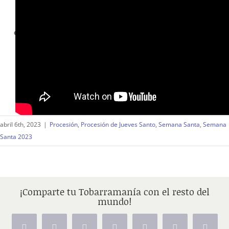
¿Te ha gustado esta publicación?
Valora nuestro trabajo. Tu opinión nos ayuda.
No ha votado nadie aún, sé el primero en votar.
abril 6th, 2023
|
Procesión
,
Procesión de Jueves Santo
,
Semana Santa
,
Semana
Santa 2023
¡Comparte tu Tobarramanía con el resto del
mundo!