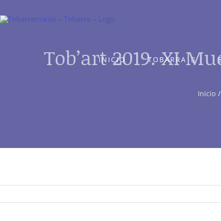
Saltar
al
contenido
Tob’art 2019. XI Mu
INICIO
TOBARRA
Inicio