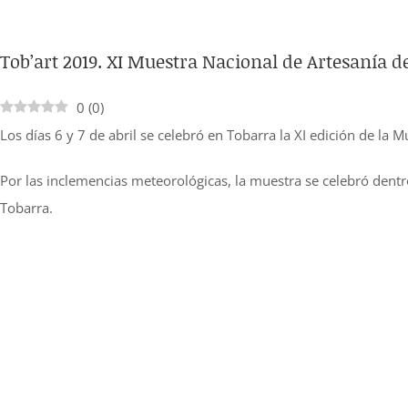
Ver
Tob’art 2019. XI Muestra Nacional de Artesanía d
imagen
más
0
(
0
)
grande
Los días 6 y 7 de abril se celebró en Tobarra la XI edición de la 
Por las inclemencias meteorológicas, la muestra se celebró dent
Tobarra.