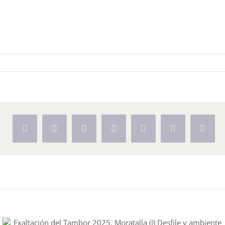
Facebook
X
Reddit
LinkedIn
Tumblr
Pinterest
Vk